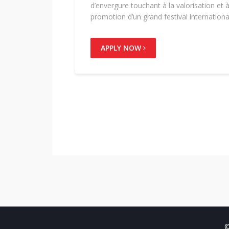
d’envergure touchant à la valorisation et à
promotion d’un grand festival internationa
APPLY NOW
©