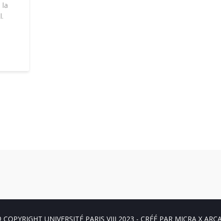
 la
l.
 COPYRIGHT UNIVERSITÉ PARIS VIII 2023 - CRÉÉ PAR
MICRA X ARC