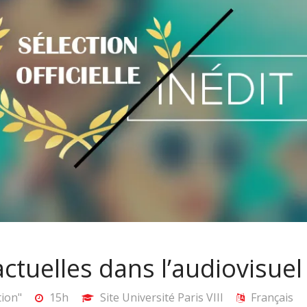
ctuelles dans l’audiovisuel
tion"
15h
Site Université Paris VIII
Français