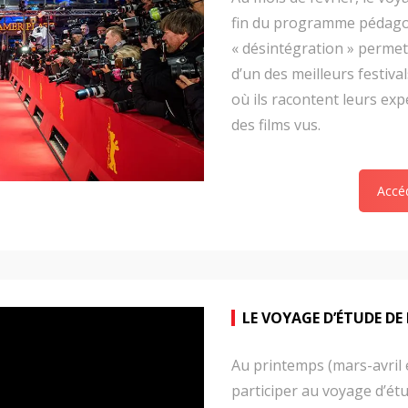
fin du programme pédago
« désintégration » permet 
d’un des meilleurs festiva
où ils racontent leurs exp
des films vus.
Accéd
LE VOYAGE D’ÉTUDE DE 
Au printemps (mars-avril 
participer au voyage d’ét