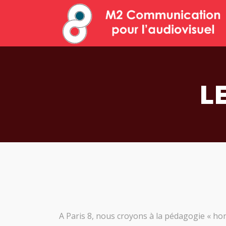
L
A Paris 8, nous croyons à la pédagogie « hors