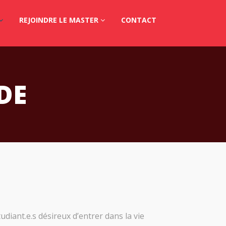
REJOINDRE LE MASTER
CONTACT
DE
udiant.e.s désireux d’entrer dans la vie