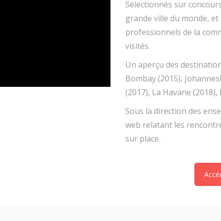
Sélectionnés sur concours
grande ville du monde, et
professionnels de la com
visités.
Un aperçu des destinations
Bombay (2015), Johannesb
(2017), La Havane (2018),
Sous la direction des ense
web relatant les rencontr
sur place.
Accéd