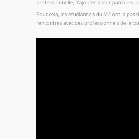
professionnelle, d’ajouter à leur parcours u
Pour cela, les étudiant.e.s du M2 ont la po
rencontres avec des professionnels de la co